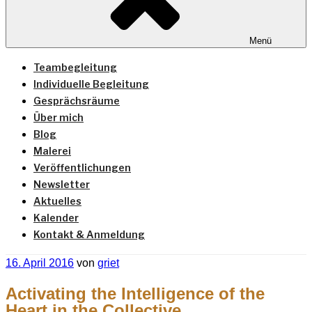
Menü
Teambegleitung
Individuelle Begleitung
Gesprächsräume
Über mich
Blog
Malerei
Veröffentlichungen
Newsletter
Aktuelles
Kalender
Kontakt & Anmeldung
Veröffentlicht
16. April 2016
von
griet
am
Activating the Intelligence of the
Heart in the Collective