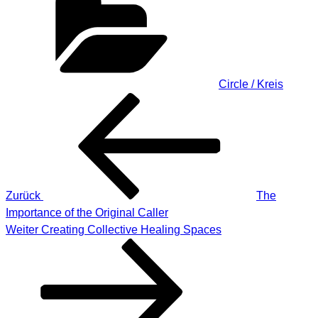
Circle / Kreis
Beitragsnavigation
Vorheriger
Beitrag
Zurück
The
Importance of the Original Caller
Nächster
Weiter
Creating Collective Healing Spaces
Beitrag