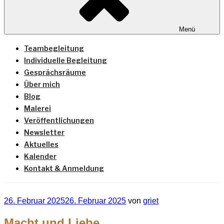
Menü
Teambegleitung
Individuelle Begleitung
Gesprächsräume
Über mich
Blog
Malerei
Veröffentlichungen
Newsletter
Aktuelles
Kalender
Kontakt & Anmeldung
Veröffentlicht
26. Februar 2025
26. Februar 2025
von
griet
am
Macht und Liebe