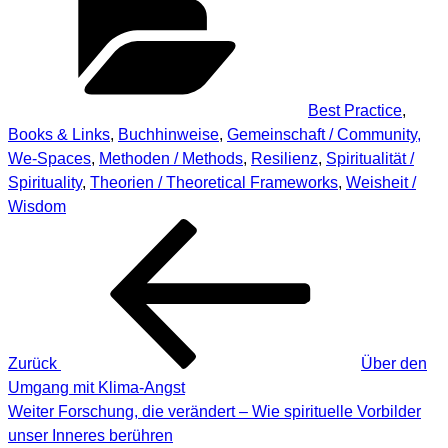
Best Practice
,
Books & Links
,
Buchhinweise
,
Gemeinschaft / Community,
We-Spaces
,
Methoden / Methods
,
Resilienz
,
Spiritualität /
Spirituality
,
Theorien / Theoretical Frameworks
,
Weisheit /
Wisdom
Beitragsnavigation
Vorheriger
Beitrag
Zurück
Über den
Umgang mit Klima-Angst
Nächster
Weiter
Forschung, die verändert – Wie spirituelle Vorbilder
Beitrag
unser Inneres berühren