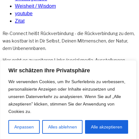
Weisheit / Wisdom
youtube
Zitat
Re-Connect heißt Rückverbindung - die Rückverbindung zu dem,
was kostbar ist in Dir Selbst, Deinen Mitmenschen, der Natur,
dem Unbenennbaren.
Hier geht es zu weiteren
Links
(social media, Ausstellungen,
Sonderangeboten usw.)
Wir schätzen Ihre Privatsphäre
Für Fragen bin ich per Mail oder telefonisch erreichbar:
Wir verwenden Cookies, um Ihr Surferlebnis zu verbessern,
kontakt@re-connect.net und +49 162 30 976 23
personalisierte Anzeigen oder Inhalte einzusetzen und
unseren Datenverkehr zu analysieren. Wenn Sie auf „Alle
Wer auf dem Laufenden bleiben möchte, kann sich gerne für den
akzeptieren" klicken, stimmen Sie der Anwendung von
Newsletter
anmelden.
Cookies zu.
Datenschutzhinweise
Anpassen
Alles ablehnen
Alle akzeptieren
Impressum