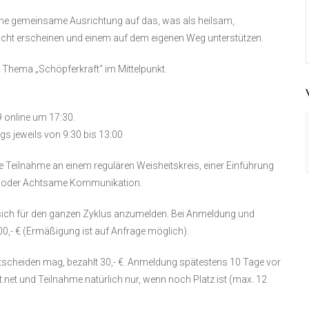
ine gemeinsame Ausrichtung auf das, was als heilsam,
 Licht erscheinen und einem auf dem eigenen Weg unterstützen.
Thema „Schöpferkraft“ im Mittelpunkt.
9 online um 17:30.
ags jeweils von 9:30 bis 13:00
e Teilnahme an einem regulären Weisheitskreis, einer Einführung
ng oder Achtsame Kommunikation.
 sich für den ganzen Zyklus anzumelden. Bei Anmeldung und
00,- € (Ermäßigung ist auf Anfrage möglich).
tscheiden mag, bezahlt 30,- €. Anmeldung spätestens 10 Tage vor
t.net und Teilnahme natürlich nur, wenn noch Platz ist (max. 12