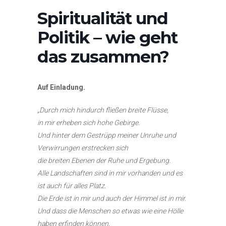
Spiritualität und
Politik – wie geht
das zusammen?
Auf Einladung.
„Durch mich hindurch fließen breite Flüsse,
in mir erheben sich hohe Gebirge.
Und hinter dem Gestrüpp meiner Unruhe und
Verwirrungen erstrecken sich
die breiten Ebenen der Ruhe und Ergebung.
Alle Landschaften sind in mir vorhanden und es
ist auch für alles Platz.
Die Erde ist in mir und auch der Himmel ist in mir.
Und dass die Menschen so etwas wie eine Hölle
haben erfinden können,