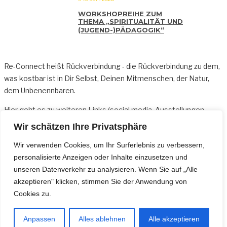
WORKSHOPREIHE ZUM
THEMA „SPIRITUALITÄT UND
(JUGEND-)PÄDAGOGIK“
Re-Connect heißt Rückverbindung - die Rückverbindung zu dem,
was kostbar ist in Dir Selbst, Deinen Mitmenschen, der Natur,
dem Unbenennbaren.
Hier geht es zu weiteren
Links
(social media, Ausstellungen,
Sonderangeboten usw.)
Wir schätzen Ihre Privatsphäre
Für Fragen bin ich per Mail oder telefonisch erreichbar:
Wir verwenden Cookies, um Ihr Surferlebnis zu verbessern,
kontakt@re-connect.net und +49 162 30 976 23
personalisierte Anzeigen oder Inhalte einzusetzen und
unseren Datenverkehr zu analysieren. Wenn Sie auf „Alle
Wer auf dem Laufenden bleiben möchte, kann sich gerne für den
akzeptieren" klicken, stimmen Sie der Anwendung von
Newsletter
anmelden.
Cookies zu.
Datenschutzhinweise
Anpassen
Alles ablehnen
Alle akzeptieren
Impressum