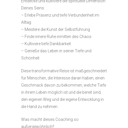
Entdecke und kultiviere die spirituelle Dimension
Deines Seins:
– Erlebe Präsenz und tiefe Verbundenheit im
Alltag
– Meistere die Kunst der Selbstführung
– Finde innere Ruhe inmitten des Chaos
– Kultiviere tiefe Dankbarkeit
– Genieße das Leben in seiner Tiefe und
Schönheit
Diese transformative Reise ist maßgeschneidert
für Menschen, die Interesse daran haben, einen
Geschmack davon zu bekommen, welche Tiefe
in ihrem Leben möglich ist und die bereit sind,
den eigenen Weg und die eigene Entwicklung in
die Hand zu nehmen.
Was macht dieses Coaching so
außergewöhnlich?