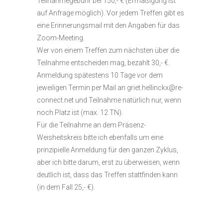
Teilnahmegebühr bei 150,- € (Ermäßigung ist
auf Anfrage möglich). Vor jedem Treffen gibt es
eine Erinnerungsmail mit den Angaben für das
Zoom-Meeting.
Wer von einem Treffen zum nächsten über die
Teilnahme entscheiden mag, bezahlt 30,- €.
Anmeldung spätestens 10 Tage vor dem
jeweiligen Termin per Mail an griet.hellinckx@re-
connect.net und Teilnahme natürlich nur, wenn
noch Platz ist (max. 12 TN).
Für die Teilnahme an dem Präsenz-
Weisheitskreis bitte ich ebenfalls um eine
prinzipielle Anmeldung für den ganzen Zyklus,
aber ich bitte darum, erst zu überweisen, wenn
deutlich ist, dass das Treffen stattfinden kann
(in dem Fall 25,- €).