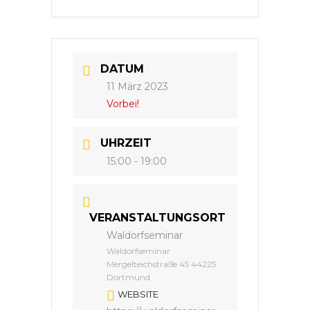
DATUM
11 März 2023
Vorbei!
UHRZEIT
15:00 - 19:00
VERANSTALTUNGSORT
Waldorfseminar
Waldorfseminar
Mergelteichstraße 45 44225
Dortmund
WEBSITE