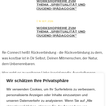
WORKSHOPREIHE ZUM
THEMA „SPIRITUALITÄT UND
(JUGEND-)PÄDAGOGIK“
18 SEP. 2026
WORKSHOPREIHE ZUM
THEMA „SPIRITUALITÄT UND
(JUGEND-)PÄDAGOGIK“
Re-Connect heißt Rückverbindung - die Rückverbindung zu dem,
was kostbar ist in Dir Selbst, Deinen Mitmenschen, der Natur,
dem Unbenennbaren.
Hier geht es zu weiteren
Links
(social media, Ausstellungen,
Sonderangeboten usw.)
Wir schätzen Ihre Privatsphäre
Für Fragen bin ich per Mail oder telefonisch erreichbar:
Wir verwenden Cookies, um Ihr Surferlebnis zu verbessern,
kontakt@re-connect.net und +49 162 30 976 23
personalisierte Anzeigen oder Inhalte einzusetzen und
unseren Datenverkehr zu analysieren. Wenn Sie auf „Alle
Wer auf dem Laufenden bleiben möchte, kann sich gerne für den