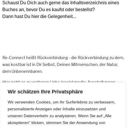
Schaust Du Dich auch gerne das Inhaltsverzeichnis eines
Buches an, bevor Du es kaufst oder bestellst?
Dann hast Du hier die Gelegenheit...
Re-Connect heißt Rückverbindung - die Rückverbindung zu dem,
was kostbar ist in Dir Selbst, Deinen Mitmenschen, der Natur,
dem Unbenennbaren.
Hier geht es zu weiteren
Links
(social media, Ausstellungen,
Sonderangeboten usw.)
Wir schätzen Ihre Privatsphäre
Für Fragen bin ich per Mail oder telefonisch erreichbar:
Wir verwenden Cookies, um Ihr Surferlebnis zu verbessern,
kontakt@re-connect.net und +49 162 30 976 23
personalisierte Anzeigen oder Inhalte einzusetzen und
unseren Datenverkehr zu analysieren. Wenn Sie auf „Alle
Wer auf dem Laufenden bleiben möchte, kann sich gerne für den
akzeptieren" klicken, stimmen Sie der Anwendung von
Newsletter
anmelden.